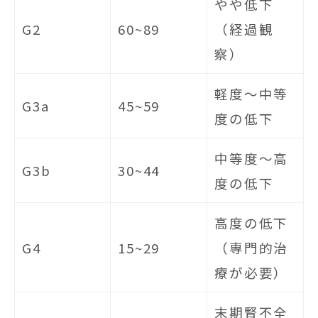
やや低下
G2
60~89
（経過観
察）
軽度〜中等
G3a
45~59
度の低下
中等度〜高
G3b
30~44
度の低下
高度の低下
G4
15~29
（専門的治
療が必要）
末期腎不全