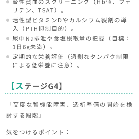
腎性貧血のスクリーニング（Hb値、フェ
リチン、TSAT）。
活性型ビタミンDやカルシウム製剤の導
入（PTH抑制目的）。
尿中Na排泄や食塩摂取量の把握（目標：
1日6g未満）。
定期的な栄養評価（過剰なタンパク制限
による低栄養に注意）。
【ス
テージG4】
「高度な腎機能障害、透析準備の開始を検
討する段階」
気をつけるポイント：