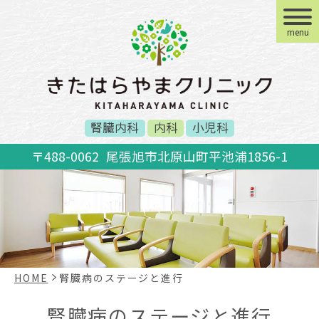
menu
腎臓内科
内科
小児科
〒488-0062
尾張旭市北原山町平池浦1856-1
HOME
腎臓病のステージと進行
腎臓病のステージと進行