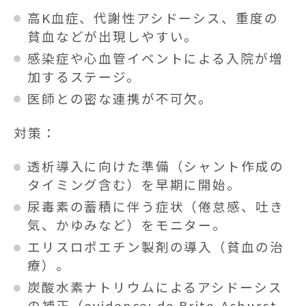
高K血症、代謝性アシドーシス、重度の
貧血などが出現しやすい。
感染症や心血管イベントによる入院が増
加するステージ。
医師との密な連携が不可欠。
対策：
透析導入に向けた準備（シャント作成の
タイミング含む）を早期に開始。
尿毒素の蓄積に伴う症状（倦怠感、吐き
気、かゆみなど）をモニター。
エリスロポエチン製剤の導入（貧血の治
療）。
炭酸水素ナトリウムによるアシドーシス
の補正（evidence: de Brito-Ashurst,