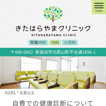
menu
腎臓内科
内科
小児科
〒488-0062
尾張旭市北原山町平池浦1856-1
HOME
お知らせ
自費での健康診断について